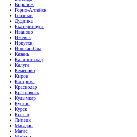
Воронеж
Горно-Алтайск
Грозный
Дудинка
Екатеринбург
Иваново
Ижевск
Иркутск
Йошкар-Ола
Казань
Калининград
Калуга
Кемерово
Киров
Кострома
Краснодар
Красноярск
Кудымкар
Курган
Курск
Кызыл
Липецк
Магадан
Магас
Майкоп