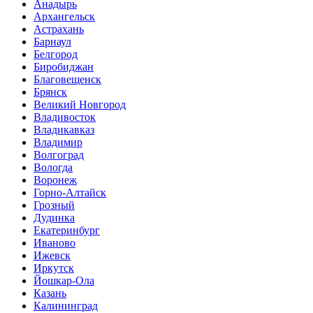
Анадырь
Архангельск
Астрахань
Барнаул
Белгород
Биробиджан
Благовещенск
Брянск
Великий Новгород
Владивосток
Владикавказ
Владимир
Волгоград
Вологда
Воронеж
Горно-Алтайск
Грозный
Дудинка
Екатеринбург
Иваново
Ижевск
Иркутск
Йошкар-Ола
Казань
Калининград